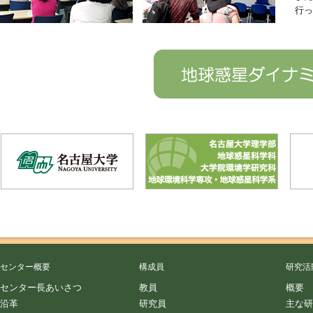
行っ
センター概要
構成員
研究活
センター長あいさつ
教員
概要
沿革
研究員
主な研