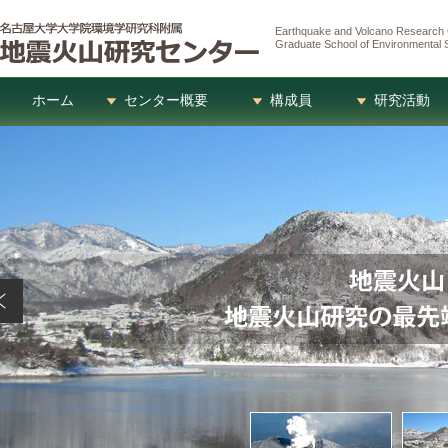
Earthquake and Volcano Research 
Graduate School of Environmental 
ホーム
センター概要
構成員
研究活動
センター長あいさつ
沿革
施設概要
御嶽山火山研究施設
主な設備
データ利用
教員
研究員
技術職員
事務・技術補佐員
学生
過去の在籍者
概要
主な研究テ
地震火山観
研究費・受
シンポジウ