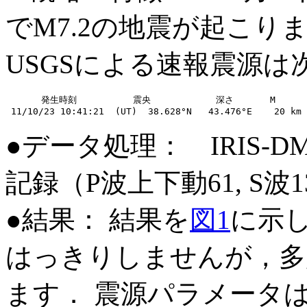
でM7.2の地震が起こり
USGSによる速報震源は
　　　　発生時刻　　       震央　　       　深さ　     M

●データ処理： IRIS-
記録（P波上下動61, S波
●結果： 結果を
図1
に示
はっきりしませんが，多
ます． 震源パラメータ