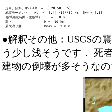
　走向、傾斜、すべり角　=  (120,50,115) 

　地震モーメント　　Mo  =  5.44 x10**19 Nm  (Mw = 7.1)

  破壊継続時間（主破壊）　T  =  10 s

　深さ　　　　　　　　　　H =  10 km

●解釈その他：USGSの
う少し浅そうです． 死者
建物の倒壊が多そうなの